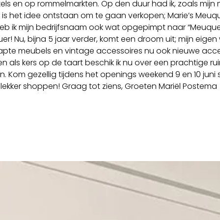
els en op rommelmarkten. Op den duur had ik, zoals mijn 
en is het idee ontstaan om te gaan verkopen; Marie’s Meuqu
heb ik mijn bedrijfsnaam ook wat opgepimpt naar “Meuque
er! Nu, bijna 5 jaar verder, komt een droom uit; mijn eigen 
napte meubels en vintage accessoires nu ook nieuwe acce
en als kers op de taart beschik ik nu over een prachtige r
. Kom gezellig tijdens het openings weekend 9 en 10 juni 
lekker shoppen! Graag tot ziens, Groeten Mariël Postema