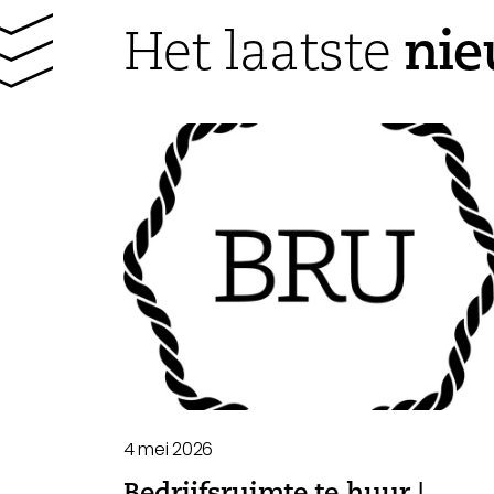
ni
Het laatste
4 mei 2026
Bedrijfsruimte te huur |