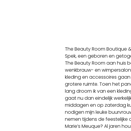
The Beauty Room Boutique & Sa
Spek, een geboren en getogen
The Beauty Room aan huis b
wenkbrauw- en wimpersalon v
kleding en accessoires gaan v
grotere ruimte. Toen het pandj
lang droom ik van een kled
gaat nu dan eindelijk werkeli
middagen en op zaterdag ku
nodigen mijn leuke buurvrouw 
nemen tijdens de feestelijke 
Marie’s Meuque? Al jaren ho