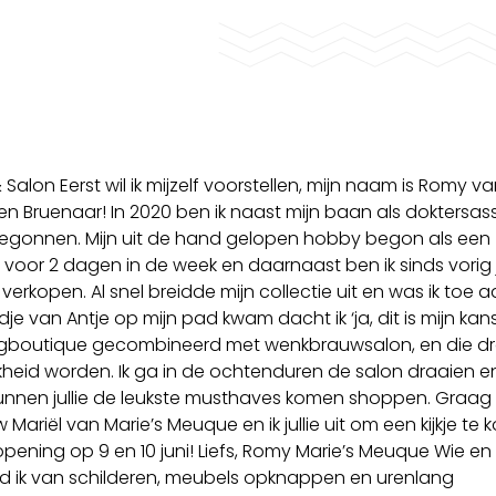
lon Eerst wil ik mijzelf voorstellen, mijn naam is Romy va
 Bruenaar! In 2020 ben ik naast mijn baan als doktersass
egonnen. Mijn uit de hand gelopen hobby begon als een
oor 2 dagen in de week en daarnaast ben ik sinds vorig 
erkopen. Al snel breidde mijn collectie uit en was ik toe 
e van Antje op mijn pad kwam dacht ik ‘ja, dit is mijn kans!
ingboutique gecombineerd met wenkbrauwsalon, en die 
jkheid worden. Ik ga in de ochtenduren de salon draaien e
nnen jullie de leukste musthaves komen shoppen. Graag
Mariël van Marie’s Meuque en ik jullie uit om een kijkje te
opening op 9 en 10 juni! Liefs, Romy Marie’s Meuque Wie en 
ud ik van schilderen, meubels opknappen en urenlang