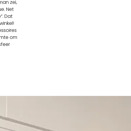
man zei,
e. Net
”. Dat
winkel!
ssoires
uimte om
sfeer