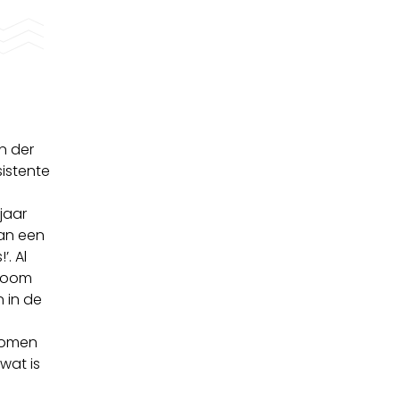
n der
istente
jaar
aan een
’. Al
droom
n in de
 komen
wat is