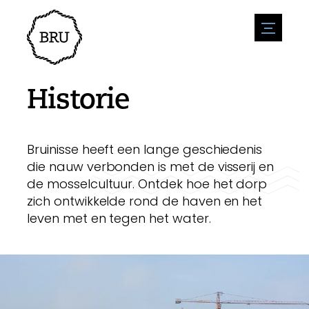
menu
Agenda
Evenement aanmelden
Horeca
Historie
Overnachting
Bereikbaarheid
Winkels
Parkeren
Natuur en water
Ondernemen
Bruinisse heeft een lange geschiedenis
Leefomgeving
Sport
die nauw verbonden is met de visserij en
Vacatures
Bezienswaardigheden
Nieuwsoverzicht
de mosselcultuur. Ontdek hoe het dorp
Vacature plaatsen
Historie
zich ontwikkelde rond de haven en het
Stuur een nieuwsbericht in
Bedrijven
leven met en tegen het water.
Biz Bruinisse