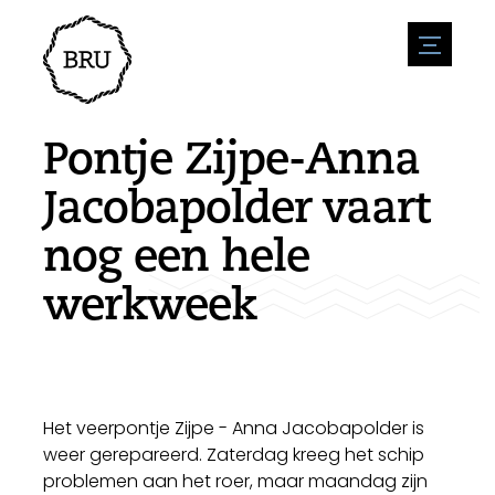
menu
Agenda
Evenement aanmelden
Horeca
Pontje Zijpe-Anna
Overnachting
Bereikbaarheid
Winkels
Jacobapolder vaart
Parkeren
Natuur en water
Ondernemen
nog een hele
Leefomgeving
Sport
Vacatures
Bezienswaardigheden
werkweek
Nieuwsoverzicht
Vacature plaatsen
Historie
Stuur een nieuwsbericht in
Bedrijven
Biz Bruinisse
Het veerpontje Zijpe - Anna Jacobapolder is
weer gerepareerd. Zaterdag kreeg het schip
problemen aan het roer, maar maandag zijn