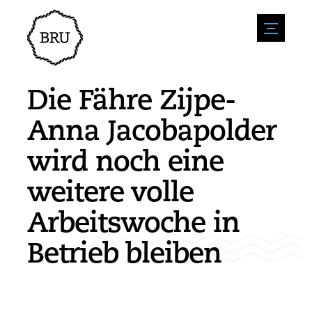
menu
Veranstaltungskalender
Veranstaltung anmelden
Gastfreundschaft
Die Fähre Zijpe-
Übernachtung
Zugänglichkeit
Geschäfte
Anna Jacobapolder
Parken
Natur & wasser
Um zu unternehmen
wird noch eine
Wohnumfeld
Sport
Stellenangebote
Sehenswürdigkeiten
weitere volle
Nachrichtenübersicht
Stellenangebote veröffentlichen
Geschichte
Neuigkeiten einreichen
Unternehmen
Arbeitswoche in
BIZ Bruinisse
Betrieb bleiben