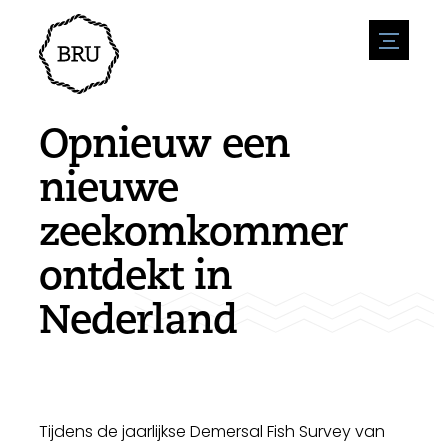
menu
Agenda
Evenement aanmelden
Horeca
Opnieuw een
Overnachting
Bereikbaarheid
Winkels
nieuwe
Parkeren
Natuur en water
Ondernemen
zeekomkommer
Leefomgeving
Sport
Vacatures
Bezienswaardigheden
ontdekt in
Nieuwsoverzicht
Vacature plaatsen
Historie
Stuur een nieuwsbericht in
Bedrijven
Nederland
Biz Bruinisse
Tijdens de jaarlijkse Demersal Fish Survey van