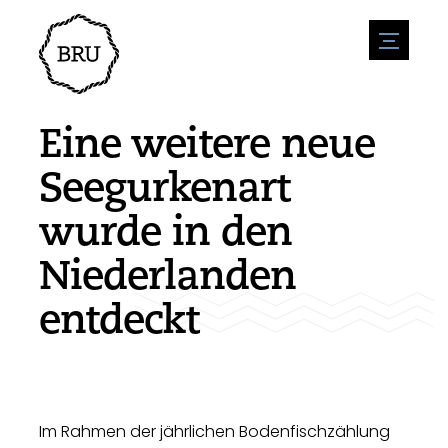
menu
Veranstaltungskalender
Veranstaltung anmelden
Gastfreundschaft
Eine weitere neue
Übernachtung
Zugänglichkeit
Geschäfte
Seegurkenart
Parken
Natur & wasser
Um zu unternehmen
wurde in den
Wohnumfeld
Sport
Stellenangebote
Sehenswürdigkeiten
Niederlanden
Nachrichtenübersicht
Stellenangebote veröffentlichen
Geschichte
Neuigkeiten einreichen
Unternehmen
entdeckt
BIZ Bruinisse
Im Rahmen der jährlichen Bodenfischzählung