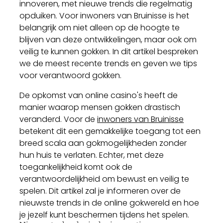
innoveren, met nieuwe trends die regelmatig
opduiken. Voor inwoners van Bruinisse is het
belangrijk om niet alleen op de hoogte te
blijven van deze ontwikkelingen, maar ook om
veilig te kunnen gokken. In dit artikel bespreken
we de meest recente trends en geven we tips
voor verantwoord gokken.
De opkomst van online casino's heeft de
manier waarop mensen gokken drastisch
veranderd. Voor de
inwoners van Bruinisse
betekent dit een gemakkelijke toegang tot een
breed scala aan gokmogelijkheden zonder
hun huis te verlaten. Echter, met deze
toegankelijkheid komt ook de
verantwoordelijkheid om bewust en veilig te
spelen. Dit artikel zal je informeren over de
nieuwste trends in de online gokwereld en hoe
je jezelf kunt beschermen tijdens het spelen.