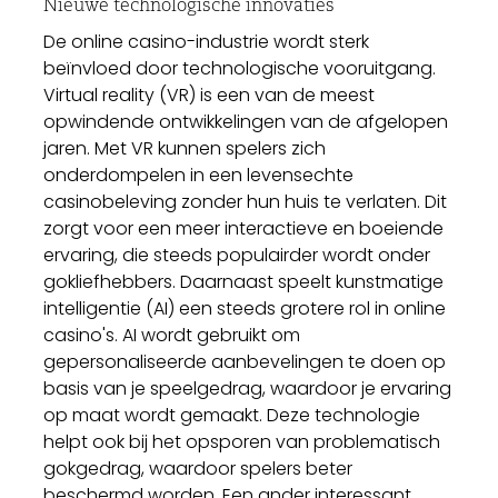
Nieuwe technologische innovaties
De online casino-industrie wordt sterk
beïnvloed door technologische vooruitgang.
Virtual reality (VR) is een van de meest
opwindende ontwikkelingen van de afgelopen
jaren. Met VR kunnen spelers zich
onderdompelen in een levensechte
casinobeleving zonder hun huis te verlaten. Dit
zorgt voor een meer interactieve en boeiende
ervaring, die steeds populairder wordt onder
gokliefhebbers. Daarnaast speelt kunstmatige
intelligentie (AI) een steeds grotere rol in online
casino's. AI wordt gebruikt om
gepersonaliseerde aanbevelingen te doen op
basis van je speelgedrag, waardoor je ervaring
op maat wordt gemaakt. Deze technologie
helpt ook bij het opsporen van problematisch
gokgedrag, waardoor spelers beter
beschermd worden. Een ander interessant