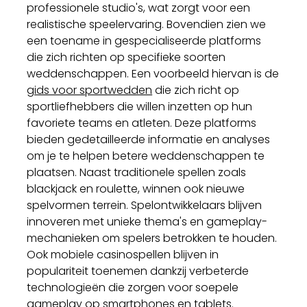
professionele studio's, wat zorgt voor een
realistische speelervaring. Bovendien zien we
een toename in gespecialiseerde platforms
die zich richten op specifieke soorten
weddenschappen. Een voorbeeld hiervan is de
gids voor sportwedden
die zich richt op
sportliefhebbers die willen inzetten op hun
favoriete teams en atleten. Deze platforms
bieden gedetailleerde informatie en analyses
om je te helpen betere weddenschappen te
plaatsen. Naast traditionele spellen zoals
blackjack en roulette, winnen ook nieuwe
spelvormen terrein. Spelontwikkelaars blijven
innoveren met unieke thema's en gameplay-
mechanieken om spelers betrokken te houden.
Ook mobiele casinospellen blijven in
populariteit toenemen dankzij verbeterde
technologieën die zorgen voor soepele
gameplay op smartphones en tablets.