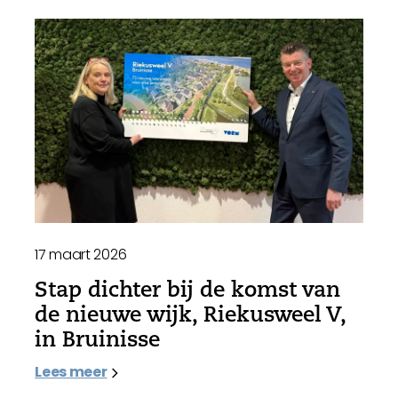
17 maart 2026
Stap dichter bij de komst van
de nieuwe wijk, Riekusweel V,
in Bruinisse
Lees meer