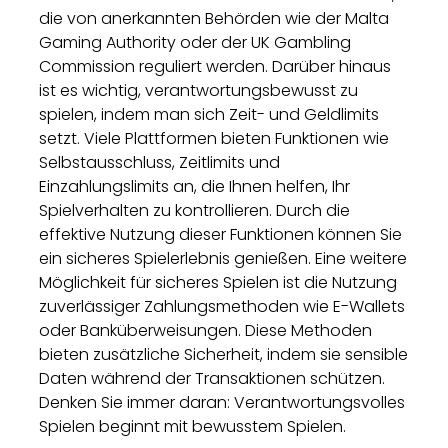
die von anerkannten Behörden wie der Malta
Gaming Authority oder der UK Gambling
Commission reguliert werden. Darüber hinaus
ist es wichtig, verantwortungsbewusst zu
spielen, indem man sich Zeit- und Geldlimits
setzt. Viele Plattformen bieten Funktionen wie
Selbstausschluss, Zeitlimits und
Einzahlungslimits an, die Ihnen helfen, Ihr
Spielverhalten zu kontrollieren. Durch die
effektive Nutzung dieser Funktionen können Sie
ein sicheres Spielerlebnis genießen. Eine weitere
Möglichkeit für sicheres Spielen ist die Nutzung
zuverlässiger Zahlungsmethoden wie E-Wallets
oder Banküberweisungen. Diese Methoden
bieten zusätzliche Sicherheit, indem sie sensible
Daten während der Transaktionen schützen.
Denken Sie immer daran: Verantwortungsvolles
Spielen beginnt mit bewusstem Spielen.