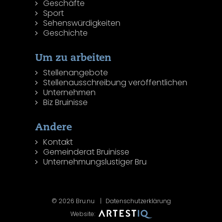
Geschäfte
Sport
Sehenswürdigkeiten
Geschichte
Um zu arbeiten
Stellenangebote
Stellenausschreibung veröffentlichen
Unternehmen
Biz Bruinisse
Andere
Kontakt
Gemeinderat Bruinisse
Unternehmungslustiger Bru
© 2026 Bru.nu
Datenschutzerklärung
Website: