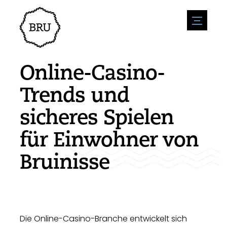
menu
Veranstaltungskalender
Veranstaltung anmelden
Gastfreundschaft
Online-Casino-
Übernachtung
Zugänglichkeit
Geschäfte
Trends und
Parken
Natur & wasser
Um zu unternehmen
sicheres Spielen
Wohnumfeld
Sport
Stellenangebote
Sehenswürdigkeiten
für Einwohner von
Nachrichtenübersicht
Stellenangebote veröffentlichen
Geschichte
Neuigkeiten einreichen
Unternehmen
Bruinisse
BIZ Bruinisse
Die Online-Casino-Branche entwickelt sich