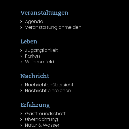
Veranstaltungen
Agenda
Veranstaltung anmelden
Leben
Zugänglichkeit
Parken
Wohnumfeld
Nachricht
Nachrichtenübersicht
Nachricht einreichen
Erfahrung
Gastfreundschaft
Übernachtung
Natur & Wasser