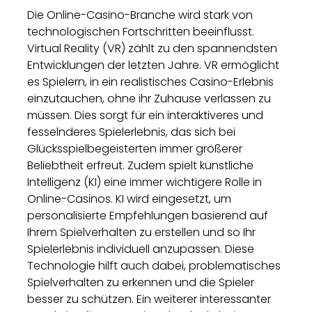
Die Online-Casino-Branche wird stark von
technologischen Fortschritten beeinflusst.
Virtual Reality (VR) zählt zu den spannendsten
Entwicklungen der letzten Jahre. VR ermöglicht
es Spielern, in ein realistisches Casino-Erlebnis
einzutauchen, ohne ihr Zuhause verlassen zu
müssen. Dies sorgt für ein interaktiveres und
fesselnderes Spielerlebnis, das sich bei
Glücksspielbegeisterten immer größerer
Beliebtheit erfreut. Zudem spielt künstliche
Intelligenz (KI) eine immer wichtigere Rolle in
Online-Casinos. KI wird eingesetzt, um
personalisierte Empfehlungen basierend auf
Ihrem Spielverhalten zu erstellen und so Ihr
Spielerlebnis individuell anzupassen. Diese
Technologie hilft auch dabei, problematisches
Spielverhalten zu erkennen und die Spieler
besser zu schützen. Ein weiterer interessanter