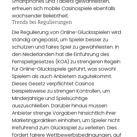
Smartphones und Tablets gewährleisten,
erfreuen sich mobile Casinospiele ebenfalls
wachsender Beliebtheit.
Trends bei Regulierungen
Die Regulierung von Online-Glücksspielen wird
ständig angepasst, um Spieler besser zu
schützen und faires Spiel zu gewährleisten. In
den Niederlanden hat die Einführung des
Fernspielgesetzes (KOA) zu strengeren Regeln
für Online-Glücksspiele geführt, was sowohl
Spielern als auch Anbietern zugutekommt.
Dieses Gesetz verpflichtet Casinos
beispielsweise zu strengen Kontrollen, um
Minderjährige und Spielsüchtige
auszuschließen. Darüber hinaus müssen
Anbieter strenge Vorgaben hinsichtlich ihrer
Marketingpraktiken einhalten, um Spieler nicht
irreführend zum Glücksspiel zu verleiten. Dies
fördert fairere Wettbewerbsbedingungen, auf