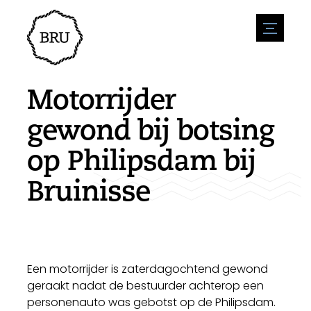
menu
Agenda
Evenement aanmelden
Horeca
Motorrijder
Overnachting
Bereikbaarheid
Winkels
gewond bij botsing
Parkeren
Natuur en water
Ondernemen
op Philipsdam bij
Leefomgeving
Sport
Vacatures
Bezienswaardigheden
Bruinisse
Nieuwsoverzicht
Vacature plaatsen
Historie
Stuur een nieuwsbericht in
Bedrijven
Biz Bruinisse
Een motorrijder is zaterdagochtend gewond
geraakt nadat de bestuurder achterop een
personenauto was gebotst op de Philipsdam.