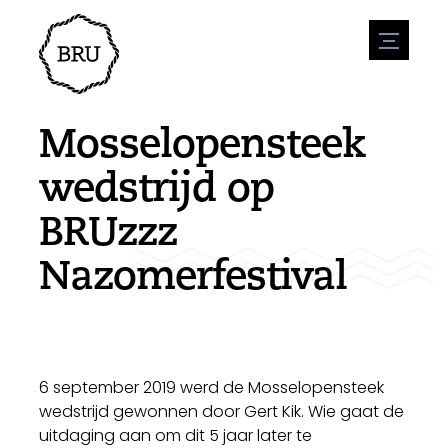
menu
Agenda
Evenement aanmelden
Horeca
Mosselopensteek
Overnachting
Bereikbaarheid
Winkels
wedstrijd op
Parkeren
Natuur en water
Ondernemen
BRUzzz
Leefomgeving
Sport
Vacatures
Bezienswaardigheden
Nazomerfestival
Nieuwsoverzicht
Vacature plaatsen
Historie
Stuur een nieuwsbericht in
Bedrijven
Biz Bruinisse
6 september 2019 werd de Mosselopensteek
wedstrijd gewonnen door Gert Kik. Wie gaat de
uitdaging aan om dit 5 jaar later te