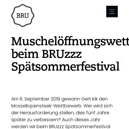
menu
Veranstaltungskalender
Veranstaltung anmelden
Gastfreundschaft
Muschelöffnungswet
Übernachtung
Zugänglichkeit
Geschäfte
beim BRUzzz
Parken
Natur & wasser
Um zu unternehmen
Spätsommerfestival
Wohnumfeld
Sport
Stellenangebote
Sehenswürdigkeiten
Nachrichtenübersicht
Stellenangebote veröffentlichen
Geschichte
Neuigkeiten einreichen
Unternehmen
BIZ Bruinisse
Am 6. September 2019 gewann Gert Kik den
Mossellopensteek-Wettbewerb. Wer wird sich
der Herausforderung stellen, dies fünf Jahre
später zu verbessern? Auch dieses Jahr
werden wir beim BRUzzz Spätsommerfestival