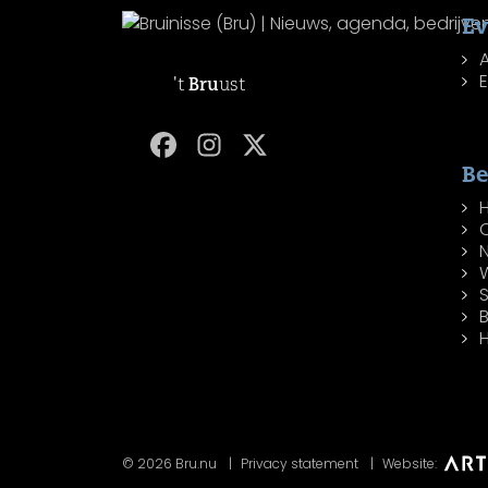
E
't
Bru
ust
Be
W
H
© 2026 Bru.nu
Privacy statement
Website: