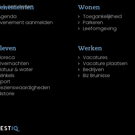
venementen
Wonen
Agenda
Toegankelijkheid
Evenement aanmelden
Parkeren
Leefomgeving
leven
Werken
Horeca
Vacatures
Overnachten
Vacature plaatsen
Natuur & water
Bedrijven
inkels
Biz Bruinisse
Sport
Bezienswaardigheden
istorie