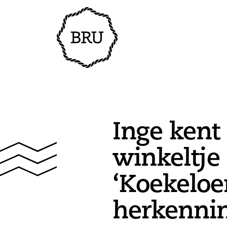
Inge kent
winkeltje
‘Koekeloer
herkennin