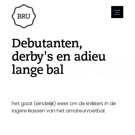
menu
Agenda
Evenement aanmelden
Horeca
Debutanten,
Overnachting
Bereikbaarheid
Winkels
derby's en adieu
Parkeren
Natuur en water
Ondernemen
lange bal
Leefomgeving
Sport
Vacatures
Bezienswaardigheden
Nieuwsoverzicht
Vacature plaatsen
Historie
Stuur een nieuwsbericht in
Bedrijven
Biz Bruinisse
het gaat (eindelijk) weer om de knikkers in de
lagere klassen van het amateurvoetbal.