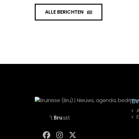
ALLE BERICHTEN
E
't
Bru
ust