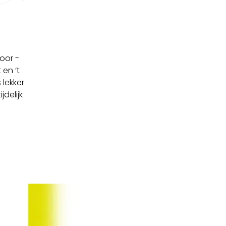
oor -
 en ‘t
 lekker
delijk