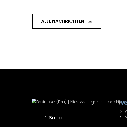
ALLE NACHRICHTEN
Ve
't
Bru
ust