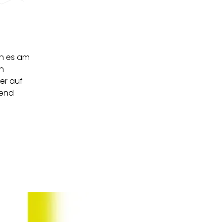
en es am
in
er auf
hend