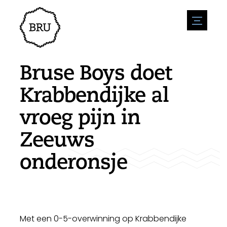
menu
Agenda
Evenement aanmelden
Horeca
Bruse Boys doet
Overnachting
Bereikbaarheid
Winkels
Krabbendijke al
Parkeren
Natuur en water
Ondernemen
vroeg pijn in
Leefomgeving
Sport
Vacatures
Bezienswaardigheden
Zeeuws
Nieuwsoverzicht
Vacature plaatsen
Historie
Stuur een nieuwsbericht in
Bedrijven
onderonsje
Biz Bruinisse
Met een 0-5-overwinning op Krabbendijke