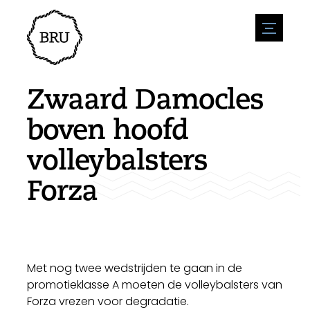
menu
Agenda
Evenement aanmelden
Horeca
Zwaard Damocles
Overnachting
Bereikbaarheid
Winkels
boven hoofd
Parkeren
Natuur en water
Ondernemen
volleybalsters
Leefomgeving
Sport
Vacatures
Bezienswaardigheden
Forza
Nieuwsoverzicht
Vacature plaatsen
Historie
Stuur een nieuwsbericht in
Bedrijven
Biz Bruinisse
Met nog twee wedstrijden te gaan in de
promotieklasse A moeten de volleybalsters van
Forza vrezen voor degradatie.