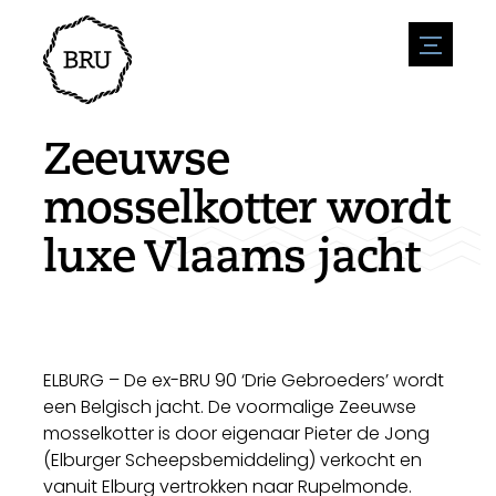
menu
Agenda
Evenement aanmelden
Horeca
Zeeuwse
Overnachting
Bereikbaarheid
Winkels
mosselkotter wordt
Parkeren
Natuur en water
Ondernemen
luxe Vlaams jacht
Leefomgeving
Sport
Vacatures
Bezienswaardigheden
Nieuwsoverzicht
Vacature plaatsen
Historie
Stuur een nieuwsbericht in
Bedrijven
Biz Bruinisse
ELBURG – De ex-BRU 90 ‘Drie Gebroeders’ wordt
een Belgisch jacht. De voormalige Zeeuwse
mosselkotter is door eigenaar Pieter de Jong
(Elburger Scheepsbemiddeling) verkocht en
vanuit Elburg vertrokken naar Rupelmonde.