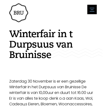
menu
Agenda
Evenement aanmelden
Horeca
Winterfair in t
Overnachting
Bereikbaarheid
Winkels
Durpsuus van
Parkeren
Natuur en water
Ondernemen
Bruinisse
Leefomgeving
Sport
Vacatures
Bezienswaardigheden
Nieuwsoverzicht
Vacature plaatsen
Historie
Stuur een nieuwsbericht in
Bedrijven
Biz Bruinisse
Zaterdag 30 November is er een gezellige
Winterfair in het Durpsuus van Bruinisse De
winterfair is van 10,00uur en duurt tot 16.00 uur
Er is van alles te koop denk o.a aan Kaas, Wol,
Cadeau,s Eieren, Bloemen, Woonaccessoires,