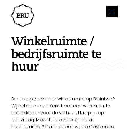
menu
Agenda
Evenement aanmelden
Horeca
Winkelruimte /
Overnachting
Bereikbaarheid
Winkels
bedrijfsruimte te
Parkeren
Natuur en water
Ondernemen
huur
Leefomgeving
Sport
Vacatures
Bezienswaardigheden
Nieuwsoverzicht
Vacature plaatsen
Historie
Stuur een nieuwsbericht in
Bedrijven
Biz Bruinisse
Bent u op zoek naar winkelruimte op Bruinisse?
Wij hebben in de Kerkstraat een winkelruimte
beschikbaar voor de verhuur. Huurprijs op
aanvraag. Mocht u op zoek zijn naar
bedrijfsruimte? Dan hebben wij op Oosterland