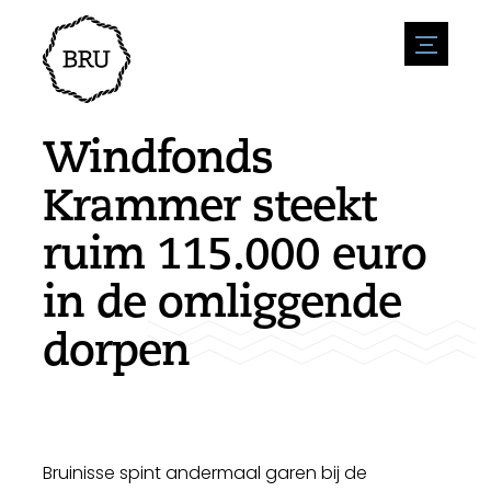
menu
Agenda
Evenement aanmelden
Horeca
Windfonds
Overnachting
Bereikbaarheid
Winkels
Krammer steekt
Parkeren
Natuur en water
Ondernemen
ruim 115.000 euro
Leefomgeving
Sport
Vacatures
Bezienswaardigheden
in de omliggende
Nieuwsoverzicht
Vacature plaatsen
Historie
Stuur een nieuwsbericht in
Bedrijven
dorpen
Biz Bruinisse
Bruinisse spint andermaal garen bij de