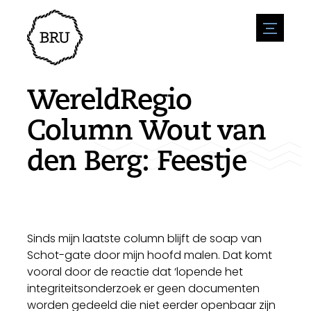
menu
Agenda
Evenement aanmelden
Horeca
WereldRegio
Overnachting
Bereikbaarheid
Winkels
Column Wout van
Parkeren
Natuur en water
Ondernemen
den Berg: Feestje
Leefomgeving
Sport
Vacatures
Bezienswaardigheden
Nieuwsoverzicht
Vacature plaatsen
Historie
Stuur een nieuwsbericht in
Bedrijven
Biz Bruinisse
Sinds mijn laatste column blijft de soap van
Schot-gate door mijn hoofd malen. Dat komt
vooral door de reactie dat ‘lopende het
integriteitsonderzoek er geen documenten
worden gedeeld die niet eerder openbaar zijn