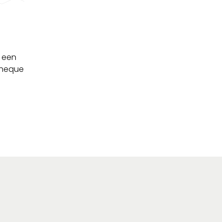
 een
 cheque