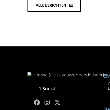
ALLE BERICHTEN
E
't
Bru
ust
Be