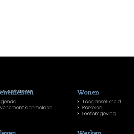
venementen
Wonen
Agenda
Toegankelijkheid
Evenement aanmelden
Parkeren
Leefomgeving
leven
Werken