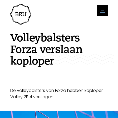
menu
Agenda
Evenement aanmelden
Horeca
Volleybalsters
Overnachting
Bereikbaarheid
Winkels
Forza verslaan
Parkeren
Natuur en water
Ondernemen
koploper
Leefomgeving
Sport
Vacatures
Bezienswaardigheden
Nieuwsoverzicht
Vacature plaatsen
Historie
Stuur een nieuwsbericht in
Bedrijven
Biz Bruinisse
De volleybalsters van Forza hebben koploper
Volley 2B 4 verslagen.