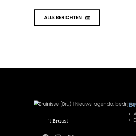
ALLE BERICHTEN
E
't
Bru
ust