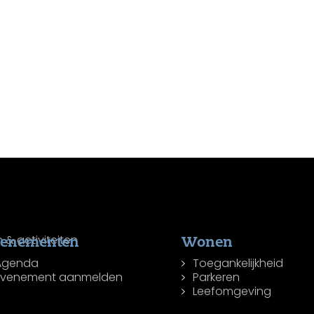
venementen
Wonen
Agenda
Toegankelijkheid
Evenement aanmelden
Parkeren
Leefomgeving