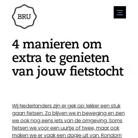
menu
Agenda
Evenement aanmelden
Horeca
4 manieren om
Overnachting
Bereikbaarheid
Winkels
extra te genieten
Parkeren
Natuur en water
Ondernemen
van jouw fietstocht
Leefomgeving
Sport
Vacatures
Bezienswaardigheden
Nieuwsoverzicht
Vacature plaatsen
Historie
Stuur een nieuwsbericht in
Bedrijven
Biz Bruinisse
Wij Nederlanders zijn er gek op: lekker een stuk
gaan fietsen. Zo blijven we in beweging en zien
we ook nog eens iets van de omgeving. Soms
fietsen we voor een uurtje of twee, maar ook
maken we er vaak een dagje uit van. Rondom