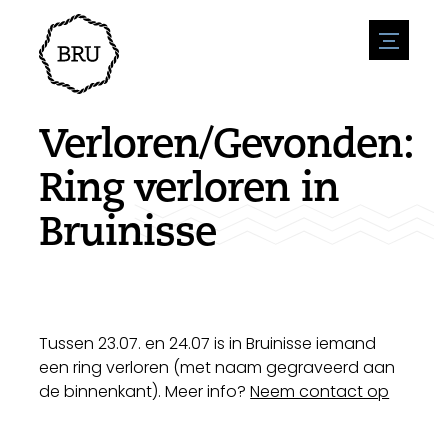
menu
Agenda
Evenement aanmelden
Horeca
Verloren/Gevonden:
Overnachting
Bereikbaarheid
Winkels
Ring verloren in
Parkeren
Natuur en water
Ondernemen
Bruinisse
Leefomgeving
Sport
Vacatures
Bezienswaardigheden
Nieuwsoverzicht
Vacature plaatsen
Historie
Stuur een nieuwsbericht in
Bedrijven
Biz Bruinisse
Tussen 23.07. en 24.07 is in Bruinisse iemand
een ring verloren (met naam gegraveerd aan
de binnenkant). Meer info?
Neem contact op