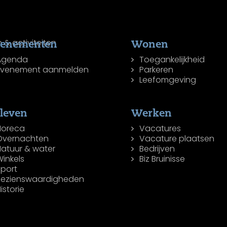
venementen
Wonen
Agenda
Toegankelijkheid
Evenement aanmelden
Parkeren
Leefomgeving
leven
Werken
Horeca
Vacatures
Overnachten
Vacature plaatsen
Natuur & water
Bedrijven
inkels
Biz Bruinisse
Sport
Bezienswaardigheden
istorie