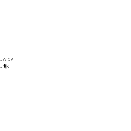
ouw cv
rlijk