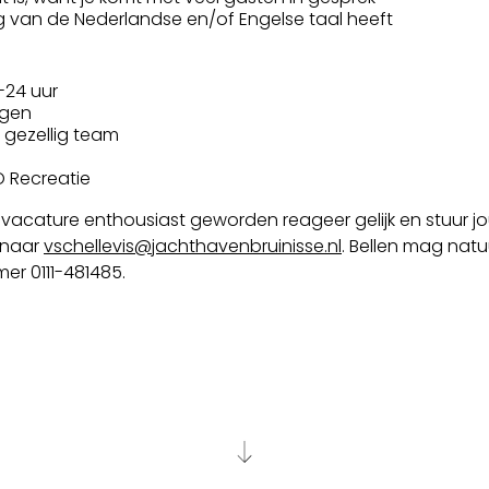
 van de Nederlandse en/of Engelse taal heeft
-24 uur
agen
n gezellig team
O Recreatie
 vacature enthousiast geworden reageer gelijk en stuur j
 naar
vschellevis@jachthavenbruinisse.nl
. Bellen mag natuu
er 0111-481485.