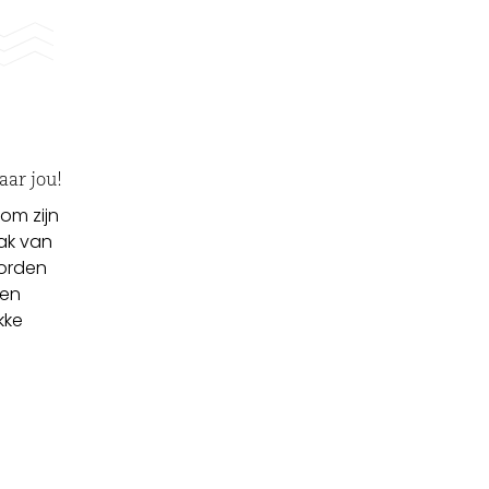
aar jou!
om zijn
ak van
orden
een
kke