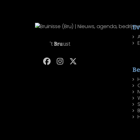
E
't
Bru
ust
Be
W
H