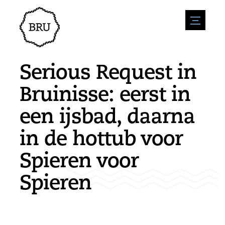
menu
Agenda
Evenement aanmelden
Horeca
Serious Request in
Overnachting
Bereikbaarheid
Winkels
Bruinisse: eerst in
Parkeren
Natuur en water
Ondernemen
een ijsbad, daarna
Leefomgeving
Sport
Vacatures
Bezienswaardigheden
in de hottub voor
Nieuwsoverzicht
Vacature plaatsen
Historie
Stuur een nieuwsbericht in
Bedrijven
Spieren voor
Biz Bruinisse
Spieren