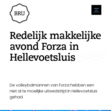
menu
Agenda
Evenement aanmelden
Horeca
Redelijk makkelijke
Overnachting
Bereikbaarheid
Winkels
avond Forza in
Parkeren
Natuur en water
Ondernemen
Hellevoetsluis
Leefomgeving
Sport
Vacatures
Bezienswaardigheden
Nieuwsoverzicht
Vacature plaatsen
Historie
Stuur een nieuwsbericht in
Bedrijven
Biz Bruinisse
De volleybalmannen van Forza hebben een
niet al te moeilijke uitwedstrijd in Hellevoetsluis
gehad.