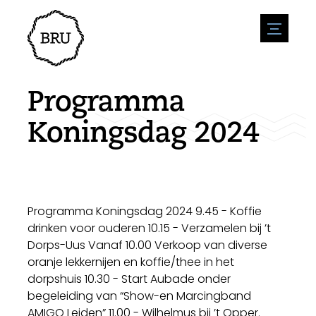
menu
Agenda
Evenement aanmelden
Horeca
Programma
Overnachting
Bereikbaarheid
Winkels
Koningsdag 2024
Parkeren
Natuur en water
Ondernemen
Leefomgeving
Sport
Vacatures
Bezienswaardigheden
Nieuwsoverzicht
Vacature plaatsen
Historie
Stuur een nieuwsbericht in
Bedrijven
Programma Koningsdag 2024 9.45 - Koffie
Biz Bruinisse
drinken voor ouderen 10.15 - Verzamelen bij ’t
Dorps-Uus Vanaf 10.00 Verkoop van diverse
oranje lekkernijen en koffie/thee in het
dorpshuis 10.30 - Start Aubade onder
begeleiding van “Show-en Marcingband
AMIGO Leiden” 11.00 - Wilhelmus bij ’t Opper.