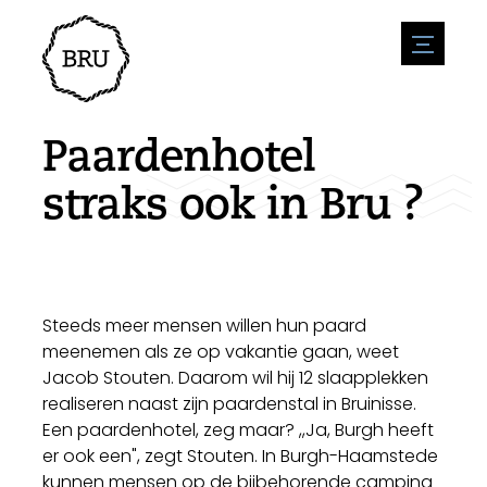
menu
Agenda
Evenement aanmelden
Horeca
Paardenhotel
Overnachting
Bereikbaarheid
Winkels
straks ook in Bru ?
Parkeren
Natuur en water
Ondernemen
Leefomgeving
Sport
Vacatures
Bezienswaardigheden
Nieuwsoverzicht
Vacature plaatsen
Historie
Stuur een nieuwsbericht in
Bedrijven
Steeds meer mensen willen hun paard
Biz Bruinisse
meenemen als ze op vakantie gaan, weet
Jacob Stouten. Daarom wil hij 12 slaapplekken
realiseren naast zijn paardenstal in Bruinisse.
Een paardenhotel, zeg maar? ,,Ja, Burgh heeft
er ook een", zegt Stouten. In Burgh-Haamstede
kunnen mensen op de bijbehorende camping