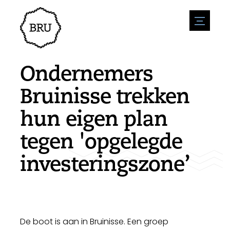
menu
Agenda
Evenement aanmelden
Horeca
Ondernemers
Overnachting
Bereikbaarheid
Winkels
Bruinisse trekken
Parkeren
Natuur en water
Ondernemen
hun eigen plan
Leefomgeving
Sport
Vacatures
Bezienswaardigheden
tegen 'opgelegde
Nieuwsoverzicht
Vacature plaatsen
Historie
Stuur een nieuwsbericht in
Bedrijven
investeringszone’
Biz Bruinisse
De boot is aan in Bruinisse. Een groep