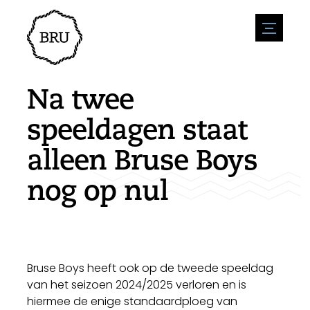
menu
Agenda
Evenement aanmelden
Horeca
Na twee
Overnachting
Bereikbaarheid
Winkels
speeldagen staat
Parkeren
Natuur en water
Ondernemen
alleen Bruse Boys
Leefomgeving
Sport
Vacatures
Bezienswaardigheden
nog op nul
Nieuwsoverzicht
Vacature plaatsen
Historie
Stuur een nieuwsbericht in
Bedrijven
Biz Bruinisse
Bruse Boys heeft ook op de tweede speeldag
van het seizoen 2024/2025 verloren en is
hiermee de enige standaardploeg van