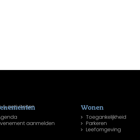
venementen
Wonen
Agenda
Toegankelijkheid
Evenement aanmelden
Parkeren
Leefomgeving