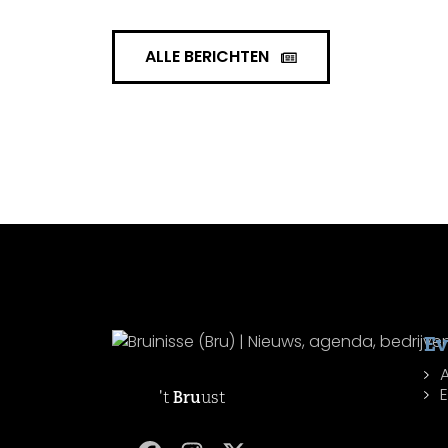
ALLE BERICHTEN
E
't
Bru
ust