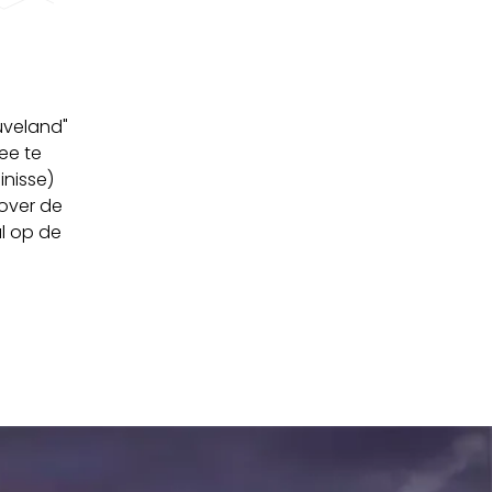
uveland"
ee te
inisse)
 over de
l op de