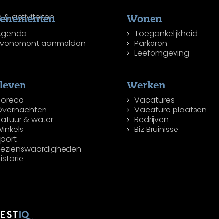
venementen
Wonen
Agenda
Toegankelijkheid
Evenement aanmelden
Parkeren
Leefomgeving
leven
Werken
Horeca
Vacatures
Overnachten
Vacature plaatsen
Natuur & water
Bedrijven
inkels
Biz Bruinisse
Sport
Bezienswaardigheden
istorie