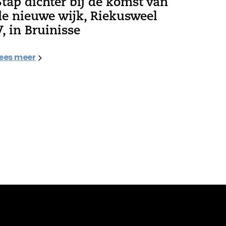
Stap dichter bij de komst van
de nieuwe wijk, Riekusweel
V, in Bruinisse
ees meer