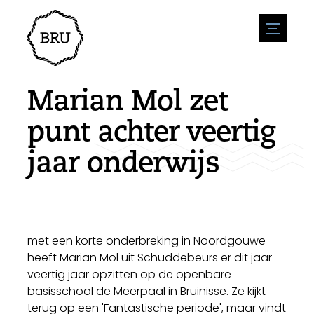
menu
Agenda
Evenement aanmelden
Horeca
Marian Mol zet
Overnachting
Bereikbaarheid
Winkels
punt achter veertig
Parkeren
Natuur en water
Ondernemen
jaar onderwijs
Leefomgeving
Sport
Vacatures
Bezienswaardigheden
Nieuwsoverzicht
Vacature plaatsen
Historie
Stuur een nieuwsbericht in
Bedrijven
Biz Bruinisse
met een korte onderbreking in Noordgouwe
heeft Marian Mol uit Schuddebeurs er dit jaar
veertig jaar opzitten op de openbare
basisschool de Meerpaal in Bruinisse. Ze kijkt
terug op een 'Fantastische periode', maar vindt