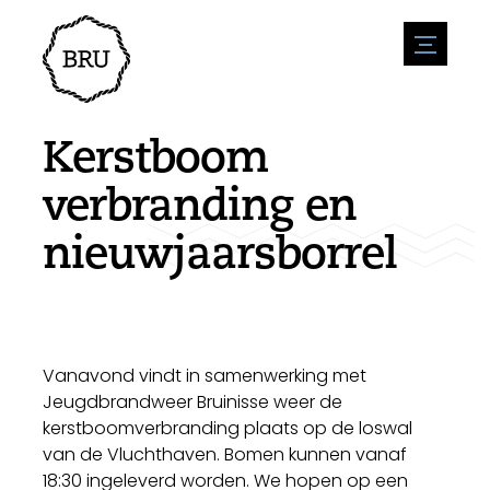
menu
Agenda
Evenement aanmelden
Horeca
Kerstboom
Overnachting
Bereikbaarheid
Winkels
verbranding en
Parkeren
Natuur en water
Ondernemen
nieuwjaarsborrel
Leefomgeving
Sport
Vacatures
Bezienswaardigheden
Nieuwsoverzicht
Vacature plaatsen
Historie
Stuur een nieuwsbericht in
Bedrijven
Biz Bruinisse
Vanavond vindt in samenwerking met
Jeugdbrandweer Bruinisse weer de
kerstboomverbranding plaats op de loswal
van de Vluchthaven. Bomen kunnen vanaf
18:30 ingeleverd worden. We hopen op een