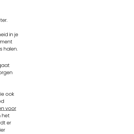
ter.
id in je
moment
is halen.
 gaat
zorgen
fie ook
ed
en voor
 het
dt er
er