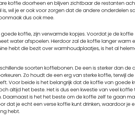
bare koffie doorheen en blijven zichtbaar de restanten ach
al is, wil je er ook voor zorgen dat de andere onderdelen 
choonmaak dus ook mee.
 goede koffie, zijn verwarmde kopjes. Voordat je de koffie
heet water afspoelen. Hierdoor zal de koffie langer warm e
ine hebt die bezit over warmhoudplaatjes, is het al helem
erschillende soorten koffiebonen. De een is sterker dan de 
orkeuren. Zo houdt de een erg van sterke koffie, terwijl d
eft. Voor beide is het belangrijk dat de koffie van goede kw
toch altijd het beste. Het is dus een kwestie van veel koffie
. Daarnaast is het het beste om de koffie zelf te gaan ma
oor dat je echt een verse koffie kunt drinken, waardoor je 
ng hebt.