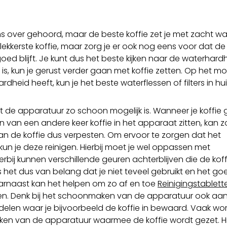
ns over gehoord, maar de beste koffie zet je met zacht wa
e lekkerste koffie, maar zorg je er ook nog eens voor dat de
d blijft. Je kunt dus het beste kijken naar de waterhardhe
s, kun je gerust verder gaan met koffie zetten. Op het 
ardheid heeft, kun je het beste waterflessen of filters in hu
 dat de apparatuur zo schoon mogelijk is. Wanneer je koffie
ten van een andere keer koffie in het apparaat zitten, kan 
n de koffie dus verpesten. Om ervoor te zorgen dat het
un je deze reinigen. Hierbij moet je wel oppassen met
rbij kunnen verschillende geuren achterblijven die de kof
is het dus van belang dat je niet teveel gebruikt en het go
arnaast kan het helpen om zo af en toe
Reinigingstablett
en. Denk bij het schoonmaken van de apparatuur ook aan
en waar je bijvoorbeeld de koffie in bewaard. Vaak wor
n van de apparatuur waarmee de koffie wordt gezet. Hi