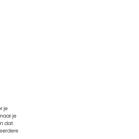
r je
maar je
en dat
 meerdere