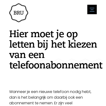
menu
Agenda
Evenement aanmelden
Horeca
Hier moet je op
Overnachting
Bereikbaarheid
Winkels
letten bij het kiezen
Parkeren
Natuur en water
Ondernemen
van een
Leefomgeving
Sport
Vacatures
Bezienswaardigheden
telefoonabonnement
Nieuwsoverzicht
Vacature plaatsen
Historie
Stuur een nieuwsbericht in
Bedrijven
Biz Bruinisse
Wanneer je een nieuwe telefoon nodig hebt,
dan is het belangrijk om daarbij ook een
abonnement te nemen. Er zijn veel