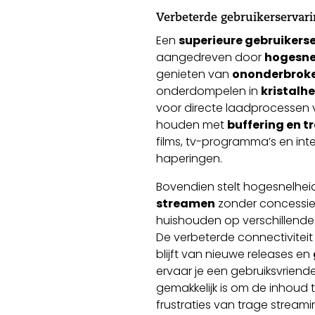
Verbeterde gebruikerservar
Een
superieure gebruikers
aangedreven door
hogesne
genieten van
ononderbrok
onderdompelen in
kristalh
voor directe laadprocessen 
houden met
buffering en t
films, tv-programma’s en int
haperingen.
Bovendien stelt hogesnelhei
streamen
zonder concessies 
huishouden op verschillende 
De verbeterde connectivitei
blijft van nieuwe releases en
ervaar je een gebruiksvriende
gemakkelijk is om de inhoud t
frustraties van trage streami