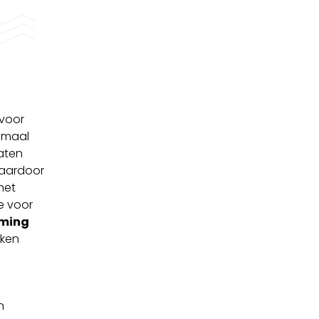
rvoor
nimaal
aten
waardoor
het
e voor
aming
kken
n