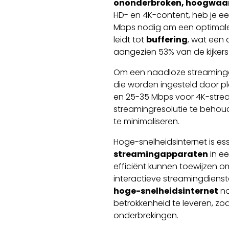
ononderbroken, hoogwaar
HD- en 4K-content, heb je e
Mbps nodig om een optimale
leidt tot
buffering
, wat een 
aangezien 53% van de kijkers
Om een ​​naadloze streaming
die worden ingesteld door p
en 25-35 Mbps voor 4K-stre
streamingresolutie te behou
te minimaliseren.
Hoge-snelheidsinternet is 
streamingapparaten
in e
efficiënt kunnen toewijzen o
interactieve streamingdienst
hoge-snelheidsinternet
no
betrokkenheid te leveren, zo
onderbrekingen.