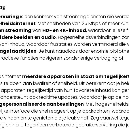
ing
ervaring
is een kenmerk van streamingdiensten die word
lheidsinternet
. Met snelheden van 25 Mbps of meer kun 
en streaming
van
HD- en 4K-inhoud
, waardoor je jezelf
eldere beelden en audio
. Hogesnelheidsverbindingen zo
van inhoud, waardoor frustraties worden verminderd die
rage laadtijden
. Je kunt naadloos door enorme biblioth
eractieve functies navigeren zonder enige vertraging of
dsinternet
meerdere apparaten in staat om tegelijkert
te doen aan kwaliteit of snelheid. Dit betekent dat je hel
apparaten tegelijkertijd van hun favoriete inhoud kan gen
t ondersteunt ook realtime updates, waardoor je op de h
gepersonaliseerde aanbevelingen
. Met hogesnelheids
lijke interface die snel reageert op je opdrachten, waard
e vinden en te genieten die je leuk vindt. Zeg vaarwel teg
ng en hallo tegen een verbeterde gebruikerservaring die j