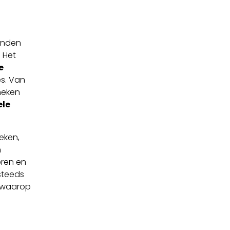
enden
. Het
e
es. Van
theken
ele
eken,
n
eren en
steeds
r waarop