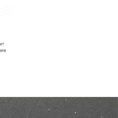
!’
ere