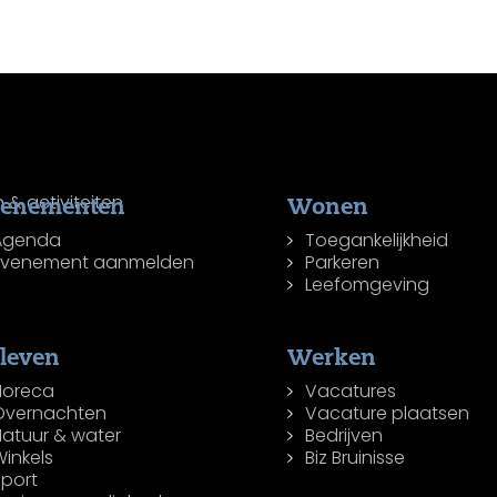
venementen
Wonen
Agenda
Toegankelijkheid
Evenement aanmelden
Parkeren
Leefomgeving
leven
Werken
Horeca
Vacatures
Overnachten
Vacature plaatsen
Natuur & water
Bedrijven
inkels
Biz Bruinisse
Sport