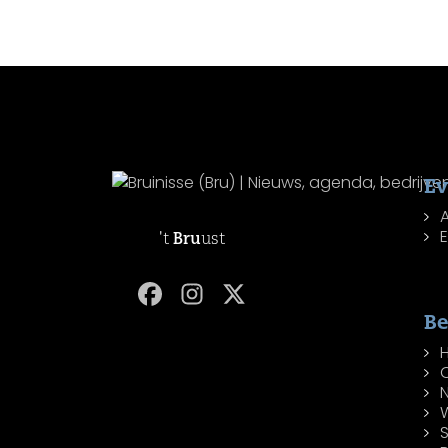
E
't
Bru
ust
Be
W