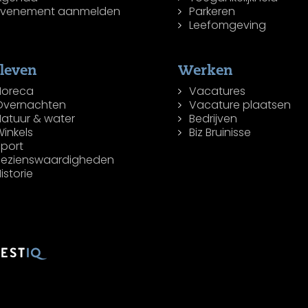
Evenement aanmelden
Parkeren
Leefomgeving
leven
Werken
Horeca
Vacatures
Overnachten
Vacature plaatsen
Natuur & water
Bedrijven
inkels
Biz Bruinisse
Sport
Bezienswaardigheden
istorie