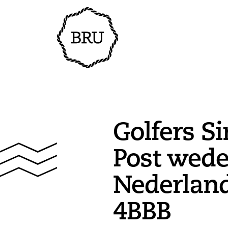
Golfers S
Post wed
Nederlan
4BBB