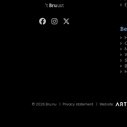
't
Bru
ust
Be
W
H
© 2026 Bru.nu
Privacy statement
Website: