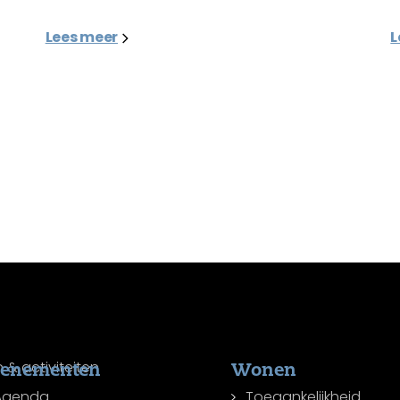
Lees meer
L
venementen
Wonen
Agenda
Toegankelijkheid