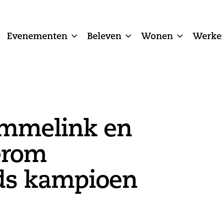
Evenementen
Beleven
Wonen
Werke
immelink en
erom
ds kampioen