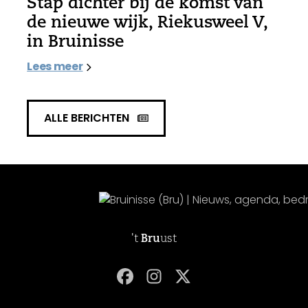
Stap dichter bij de komst van
de nieuwe wijk, Riekusweel V,
in Bruinisse
Lees meer
ALLE BERICHTEN
't
Bru
ust