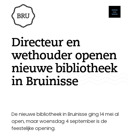
menu
Agenda
Evenement aanmelden
Horeca
Directeur en
Overnachting
Bereikbaarheid
Winkels
wethouder openen
Parkeren
Natuur en water
Ondernemen
nieuwe bibliotheek
Leefomgeving
Sport
Vacatures
Bezienswaardigheden
in Bruinisse
Nieuwsoverzicht
Vacature plaatsen
Historie
Stuur een nieuwsbericht in
Bedrijven
Biz Bruinisse
De nieuwe bibliotheek in Bruinisse ging 14 mei al
open, maar woensdag 4 september is de
feestelijke opening.