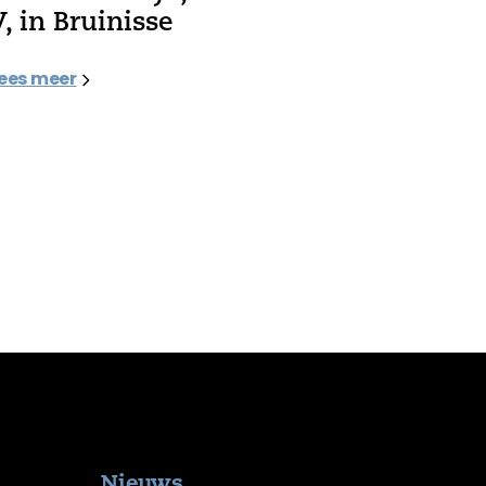
V, in Bruinisse
ees meer
Nieuws