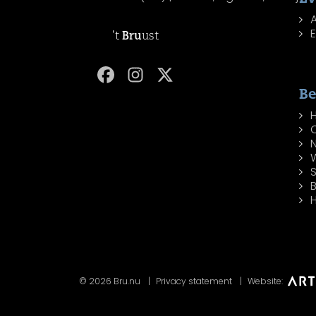
't
Bru
ust
Be
W
H
© 2026 Bru.nu
Privacy statement
Website: