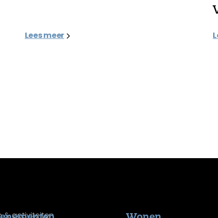
Lees meer
L
venementen
Wonen