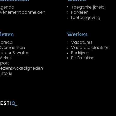
Agenda
Toegankelijkheid
Evenement aanmelden
Parkeren
Leefomgeving
leven
Werken
Horeca
Vacatures
Overnachten
Vacature plaatsen
Natuur & water
Bedrijven
inkels
Biz Bruinisse
Sport
Bezienswaardigheden
istorie