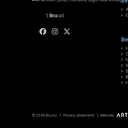
E
't
Bru
ust
Be
W
H
© 2026 Bru.nu
Privacy statement
Website: