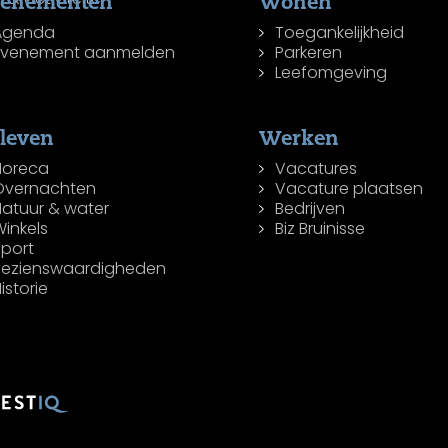
venementen
Wonen
Agenda
Toegankelijkheid
Evenement aanmelden
Parkeren
Leefomgeving
leven
Werken
Horeca
Vacatures
Overnachten
Vacature plaatsen
Natuur & water
Bedrijven
inkels
Biz Bruinisse
Sport
Bezienswaardigheden
istorie