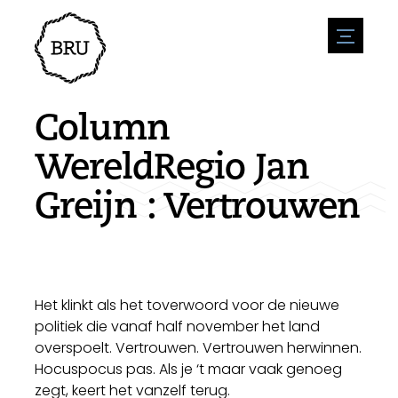
menu
Agenda
Evenement aanmelden
Horeca
Column
Overnachting
Bereikbaarheid
Winkels
WereldRegio Jan
Parkeren
Natuur en water
Ondernemen
Greijn : Vertrouwen
Leefomgeving
Sport
Vacatures
Bezienswaardigheden
Nieuwsoverzicht
Vacature plaatsen
Historie
Stuur een nieuwsbericht in
Bedrijven
Biz Bruinisse
Het klinkt als het toverwoord voor de nieuwe
politiek die vanaf half november het land
overspoelt. Vertrouwen. Vertrouwen herwinnen.
Hocuspocus pas. Als je ‘t maar vaak genoeg
zegt, keert het vanzelf terug.