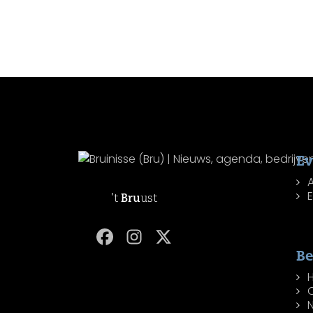
E
't
Bru
ust
Be