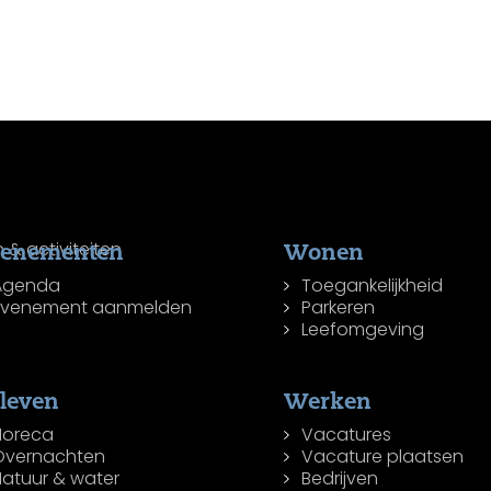
venementen
Wonen
Agenda
Toegankelijkheid
Evenement aanmelden
Parkeren
Leefomgeving
leven
Werken
Horeca
Vacatures
Overnachten
Vacature plaatsen
Natuur & water
Bedrijven