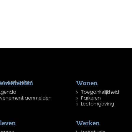
venementen
Wonen
Agenda
Toegankelijkheid
Evenement aanmelden
Parkeren
Leefomgeving
leven
Werken