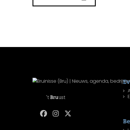
E
't
Bru
ust
Be