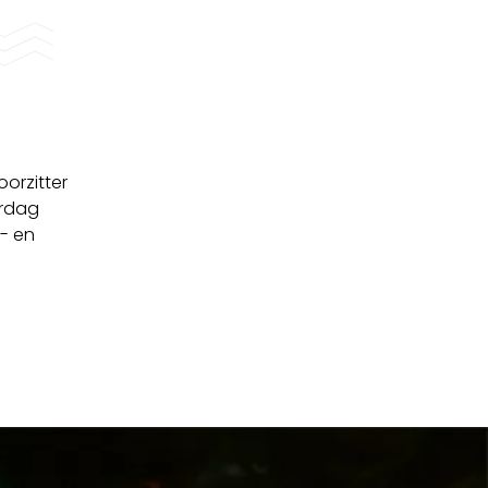
orzitter
erdag
- en