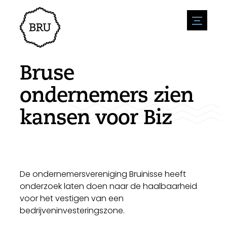
menu
Agenda
Evenement aanmelden
Horeca
Bruse
Overnachting
Bereikbaarheid
Winkels
ondernemers zien
Parkeren
Natuur en water
Ondernemen
kansen voor Biz
Leefomgeving
Sport
Vacatures
Bezienswaardigheden
Nieuwsoverzicht
Vacature plaatsen
Historie
Stuur een nieuwsbericht in
Bedrijven
Biz Bruinisse
De ondernemersvereniging Bruinisse heeft
onderzoek laten doen naar de haalbaarheid
voor het vestigen van een
bedrijveninvesteringszone.